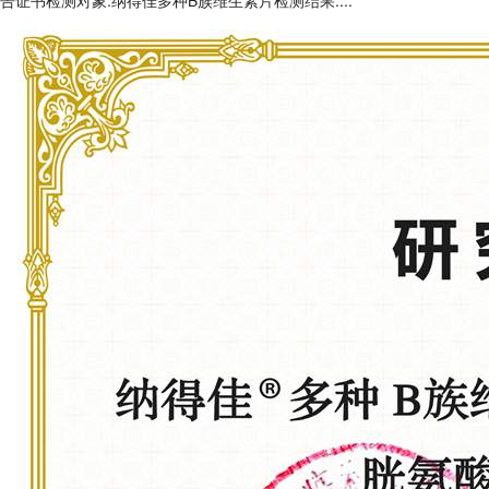
告证书检测对象:纳得佳多种B族维生素片检测结果:...